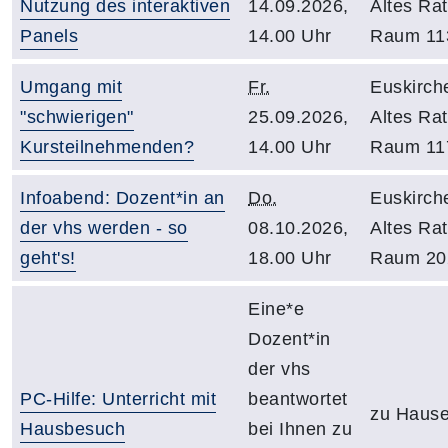
Nutzung des interaktiven
14.09.2026,
Altes Ra
Panels
14.00 Uhr
Raum 11
Umgang mit
Fr.
Euskirch
"schwierigen"
25.09.2026,
Altes Ra
Kursteilnehmenden?
14.00 Uhr
Raum 11
Infoabend: Dozent*in an
Do.
Euskirch
der vhs werden - so
08.10.2026,
Altes Ra
geht's!
18.00 Uhr
Raum 20
Eine*e
Dozent*in
der vhs
PC-Hilfe: Unterricht mit
beantwortet
zu Haus
Hausbesuch
bei Ihnen zu