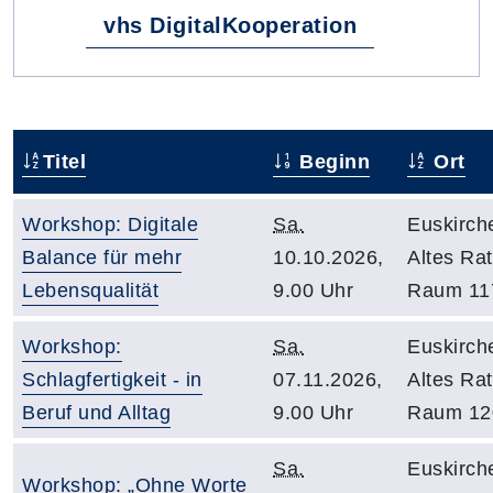
vhs DigitalKooperation
Titel
Beginn
Ort
Workshop: Digitale
Sa.
Euskirch
Balance für mehr
10.10.2026,
Altes Ra
Lebensqualität
9.00 Uhr
Raum 11
Workshop:
Sa.
Euskirch
Schlagfertigkeit - in
07.11.2026,
Altes Ra
Beruf und Alltag
9.00 Uhr
Raum 12
Sa.
Euskirch
Workshop: „Ohne Worte