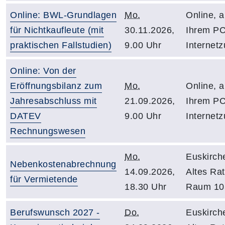
Online: BWL-Grundlagen
Mo.
Online, 
für Nichtkaufleute (mit
30.11.2026,
Ihrem PC
praktischen Fallstudien)
9.00 Uhr
Internet
Online: Von der
Eröffnungsbilanz zum
Mo.
Online, 
Jahresabschluss mit
21.09.2026,
Ihrem PC
DATEV
9.00 Uhr
Internet
Rechnungswesen
Mo.
Euskirch
Nebenkostenabrechnung
14.09.2026,
Altes Ra
für Vermietende
18.30 Uhr
Raum 10
Berufswunsch 2027 -
Do.
Euskirch