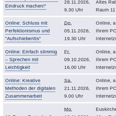
28.11.2026,
Altes Ra
Eindruck machen!“
9.30 Uhr
Raum 11
Online: Schluss mit
Do.
Online, 
Perfektionismus und
05.11.2026,
Ihrem PC
"Aufschieberitis"
19.30 Uhr
Internet
Online: Einfach stimmig
Fr.
Online, 
– Sprechen mit
09.10.2026,
Ihrem PC
Leichtigkeit
16.00 Uhr
Internet
Online: Kreative
Sa.
Online, 
Methoden der digitalen
21.11.2026,
Ihrem PC
Zusammenarbeit
9.00 Uhr
Internet
Mo.
Euskirch