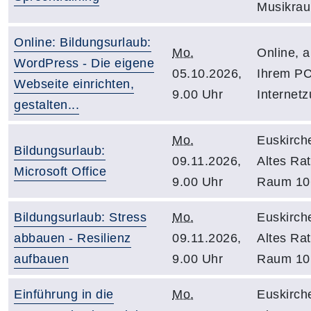
Musikra
Online: Bildungsurlaub:
Mo.
Online, 
WordPress - Die eigene
05.10.2026,
Ihrem PC
Webseite einrichten,
9.00 Uhr
Internet
gestalten...
Mo.
Euskirch
Bildungsurlaub:
09.11.2026,
Altes Ra
Microsoft Office
9.00 Uhr
Raum 10
Bildungsurlaub: Stress
Mo.
Euskirch
abbauen - Resilienz
09.11.2026,
Altes Ra
aufbauen
9.00 Uhr
Raum 10
Einführung in die
Mo.
Euskirch