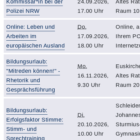
Kommissar*in bei der
24.09.2026,
Altes Ra
Polizei NRW
17.00 Uhr
Raum 10
Online: Leben und
Do.
Online, 
Arbeiten im
17.09.2026,
Ihrem PC
europäischen Ausland
18.00 Uhr
Internet
Bildungsurlaub:
Mo.
Euskirch
"Mitreden können!" -
16.11.2026,
Altes Ra
Rhetorik und
9.30 Uhr
Raum 20
Gesprächsführung
Schleide
Bildungsurlaub:
Di.
Johanne
Erfolgsfaktor Stimme:
20.10.2026,
Sturmius
Stimm- und
10.00 Uhr
Gymnasi
Sprechtraining