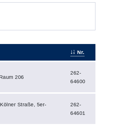
Nr.
262-
, Raum 206
64600
Kölner Straße, 5er-
262-
64601