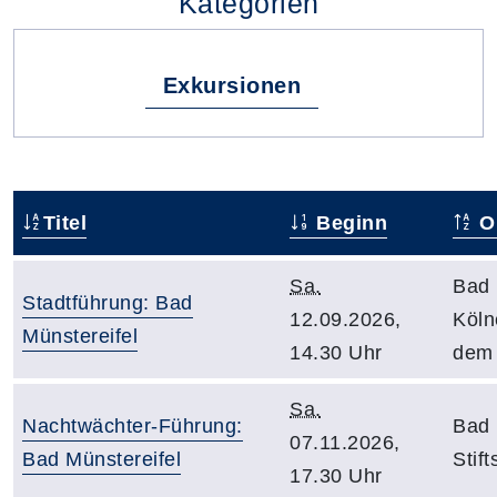
Kategorien
Exkursionen
Titel
Beginn
O
Sa.
Bad 
Stadtführung: Bad
12.09.2026,
Köln
Münstereifel
14.30 Uhr
dem
Sa.
Nachtwächter-Führung:
Bad 
07.11.2026,
Bad Münstereifel
Stift
17.30 Uhr