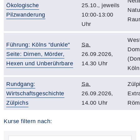
Nett
Ökologische
25.10., jeweils
Natu
Pilzwanderung
10:00-13:00
Rau
Uhr
West
Führung: Kölns "dunkle"
Sa.
Dom
Seite: Dirnen, Mörder,
26.09.2026,
(Dom
Hexen und Unberührbare
14.30 Uhr
Köln
Rundgang:
Sa.
Zülp
Wirtschaftsgeschichte
26.09.2026,
Extr
Zülpichs
14.00 Uhr
Röme
Kurse filtern nach: