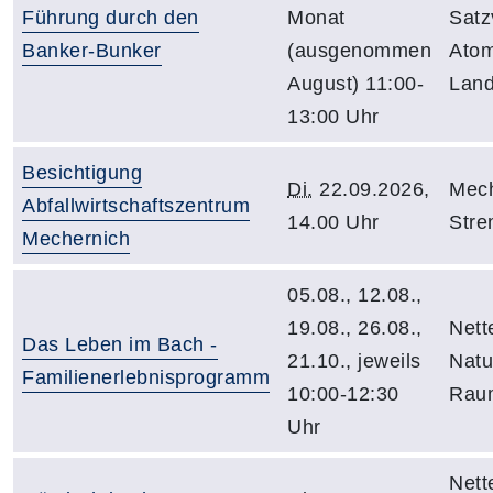
Führung durch den
Monat
Satz
Banker-Bunker
(ausgenommen
Atom
August) 11:00-
Land
13:00 Uhr
Besichtigung
Di.
22.09.2026,
Mech
Abfallwirtschaftszentrum
14.00 Uhr
Stre
Mechernich
05.08., 12.08.,
19.08., 26.08.,
Nett
Das Leben im Bach -
21.10., jeweils
Natu
Familienerlebnisprogramm
10:00-12:30
Rau
Uhr
Nett