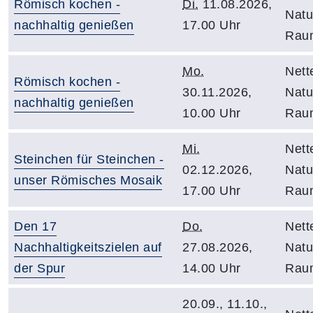
Römisch kochen -
Di.
11.08.2026,
Natu
nachhaltig genießen
17.00 Uhr
Rau
Mo.
Nett
Römisch kochen -
30.11.2026,
Natu
nachhaltig genießen
10.00 Uhr
Rau
Mi.
Nett
Steinchen für Steinchen -
02.12.2026,
Natu
unser Römisches Mosaik
17.00 Uhr
Rau
Den 17
Do.
Nett
Nachhaltigkeitszielen auf
27.08.2026,
Natu
der Spur
14.00 Uhr
Rau
20.09., 11.10.,