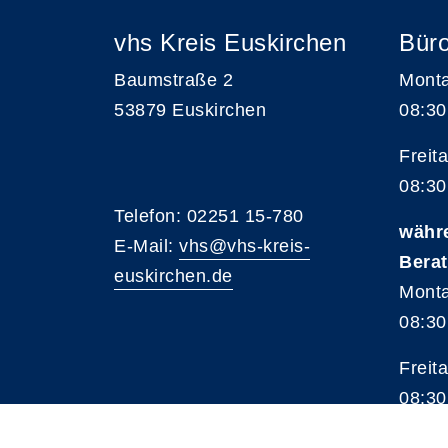
vhs Kreis Euskirchen
Büro
Baumstraße 2
Monta
53879 Euskirchen
08:30
Freita
08:30
Telefon: 02251 15-780
währ
E-Mail:
vhs@vhs-kreis-
Bera
euskirchen.de
Monta
08:30
Freita
08:30