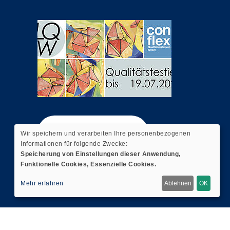
Widerrufsformular
Wir speichern und verarbeiten Ihre personenbezogenen
Informationen für folgende Zwecke:
Speicherung von Einstellungen dieser Anwendung,
Funktionelle Cookies, Essenzielle Cookies.
Mehr erfahren
Ablehnen
OK