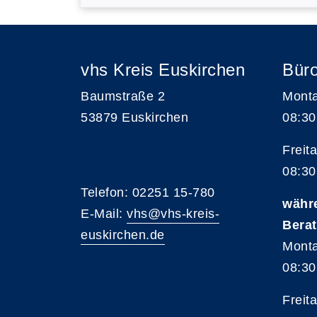
vhs Kreis Euskirchen
Büro
Baumstraße 2
Monta
53879 Euskirchen
08:30
Freita
08:30
Telefon: 02251 15-780
währ
E-Mail:
vhs@vhs-kreis-
Bera
euskirchen.de
Monta
08:30
Freita