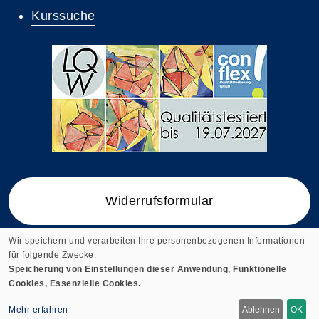
Kurssuche
Widerrufsformular
Wir speichern und verarbeiten Ihre personenbezogenen Informationen
für folgende Zwecke:
Speicherung von Einstellungen dieser Anwendung, Funktionelle
Cookie-Einstellungen
Cookies, Essenzielle Cookies.
Mehr erfahren
Ablehnen
OK