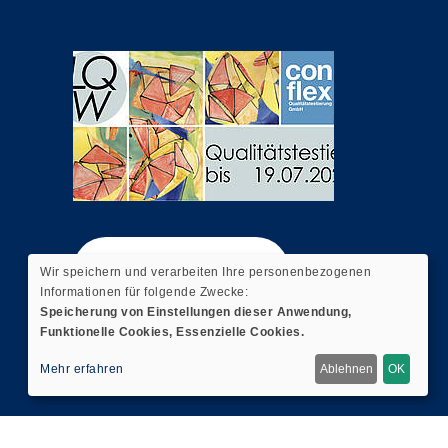
Widerrufsformular
Wir speichern und verarbeiten Ihre personenbezogenen
Informationen für folgende Zwecke:
Speicherung von Einstellungen dieser Anwendung,
Funktionelle Cookies, Essenzielle Cookies.
Mehr erfahren
Ablehnen
OK