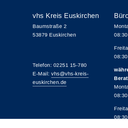
vhs Kreis Euskirchen
Büro
Baumstraße 2
Monta
53879 Euskirchen
08:30
Freita
08:30
Telefon: 02251 15-780
währ
E-Mail:
vhs@vhs-kreis-
Bera
euskirchen.de
Monta
08:30
Freita
08:30