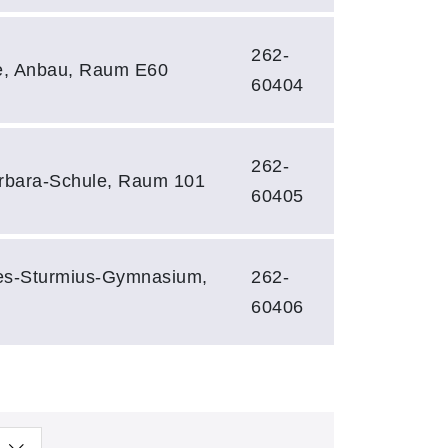
262-
le, Anbau, Raum E60
60404
262-
arbara-Schule, Raum 101
60405
es-Sturmius-Gymnasium,
262-
60406