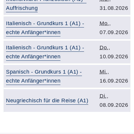
Auffrischung
31.08.2026
Kurstitel:
Kursbeginn:
Italienisch - Grundkurs 1 (A1) -
Mo.
,
echte Anfänger*innen
07.09.2026
Kurstitel:
Kursbeginn:
Italienisch - Grundkurs 1 (A1) -
Do.
,
echte Anfänger*innen
10.09.2026
Kurstitel:
Kursbeginn:
Spanisch - Grundkurs 1 (A1) -
Mi.
,
echte Anfänger*innen
16.09.2026
Kursbeginn:
Di.
,
Kurstitel:
Neugriechisch für die Reise (A1)
08.09.2026
Kursvorschläge