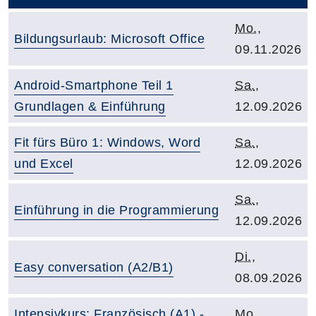
Kursbeginn:
Mo.
,
Kurstitel:
Bildungsurlaub: Microsoft Office
09.11.2026
Kurstitel:
Kursbeginn:
Android-Smartphone Teil 1
Sa.
,
Grundlagen & Einführung
12.09.2026
Kurstitel:
Kursbeginn:
Fit fürs Büro 1: Windows, Word
Sa.
,
und Excel
12.09.2026
Kursbeginn:
Sa.
,
Kurstitel:
Einführung in die Programmierung
12.09.2026
Kursbeginn:
Di.
,
Kurstitel:
Easy conversation (A2/B1)
08.09.2026
Kurstitel:
Kursbeginn:
Intensivkurs: Französisch (A1) -
Mo.
,